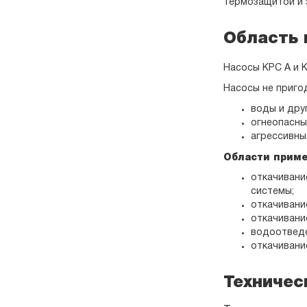
термозащитой и 
Область 
Насосы KPC A и 
Насосы не приго
воды и дру
огнеопасных
агрессивны
Области приме
откачивани
системы;
откачивани
откачивани
водоотведе
откачивани
Техничес