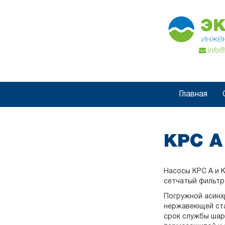
info@
Главная
KPC А
Насосы KPC A и 
сетчатый фильтр
Погружной асинх
нержавеющей ста
срок службы шар