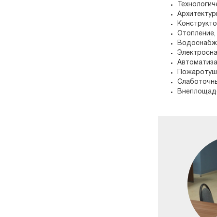
Технологич
Архитектур
Конструкто
Отопление,
Водоснабже
Электросна
Автоматиз
Пожаротуш
Слаботочны
Внеплощад