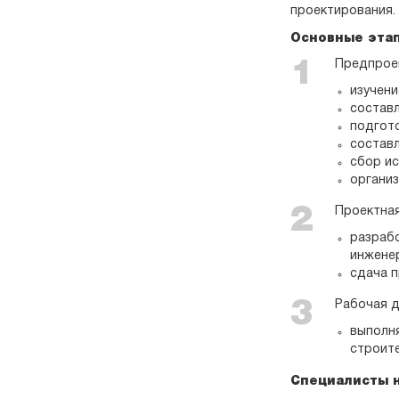
проектирования.
Основные этап
Предпрое
изучени
состав
подгото
состав
сбор и
органи
Проектная
разрабо
инженер
сдача п
Рабочая д
выполн
строит
Специалисты н